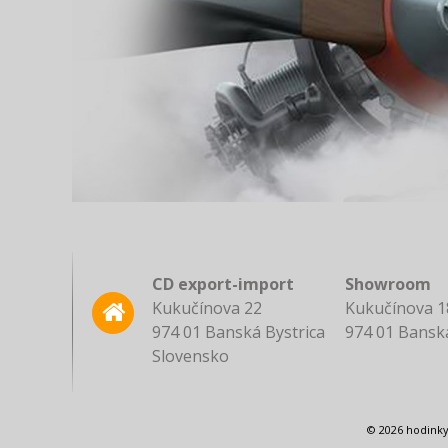
CD export-import
Showroom
Kukučínova 22
Kukučínova 1
974 01 Banská Bystrica
974 01 Banská
Slovensko
© 2026 hodinky