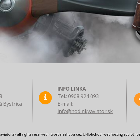
INFO LINKA
8
Tel.: 0908 924 093
 Bystrica
E-mail:
info@hodinkyaviator.sk
aviator.sk all rights reserved • tvorba eshopu cez UNIobchod, webhosting spoloč