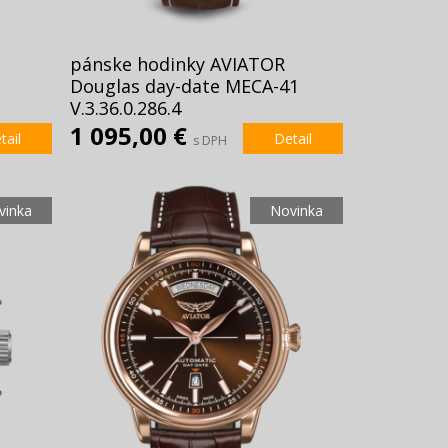
pánske hodinky AVIATOR
Douglas day-date MECA-41
V.3.36.0.286.4
1 095,00 €
tail
Detail
s DPH
vinka
Novinka