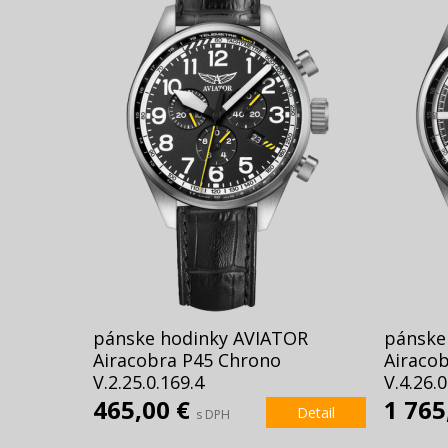
pánske hodinky AVIATOR
pánske
Airacobra P45 Chrono
Airaco
V.2.25.0.169.4
V.4.26.0
465,00 €
1 765
Detail
s DPH