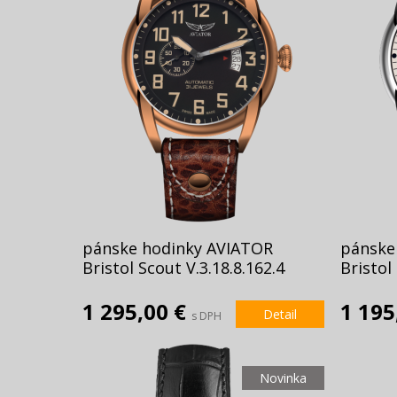
pánske hodinky AVIATOR
pánske
Bristol Scout V.3.18.8.162.4
Bristol
1 295,00 €
1 195
Detail
s DPH
Novinka