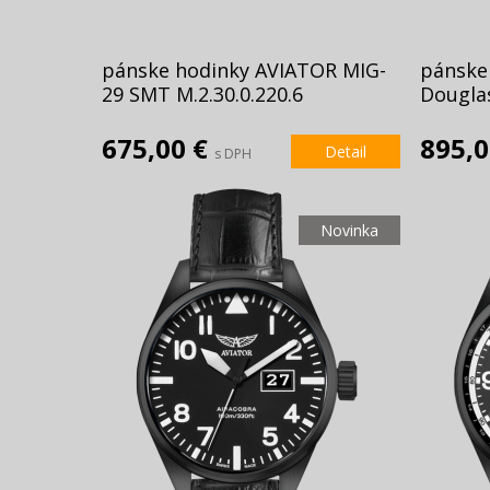
pánske hodinky AVIATOR MIG-
pánske
29 SMT M.2.30.0.220.6
Douglas
675,00 €
895,
Detail
s DPH
Novinka