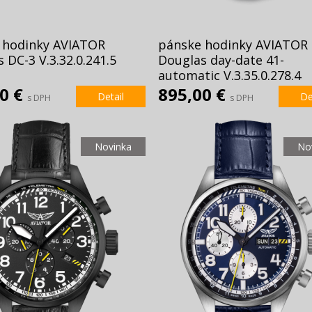
 hodinky AVIATOR
pánske hodinky AVIATOR
 DC-3 V.3.32.0.241.5
Douglas day-date 41-
automatic V.3.35.0.278.4
00 €
895,00 €
Detail
De
s DPH
s DPH
Novinka
No