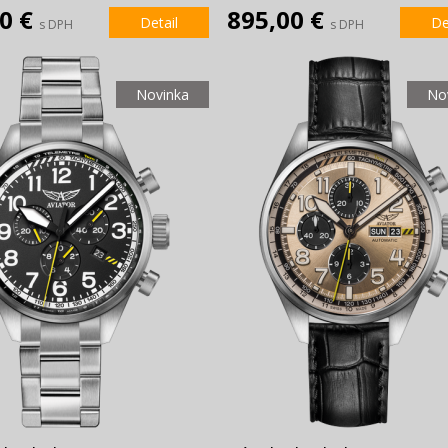
00 €
895,00 €
Detail
De
s DPH
s DPH
Novinka
No