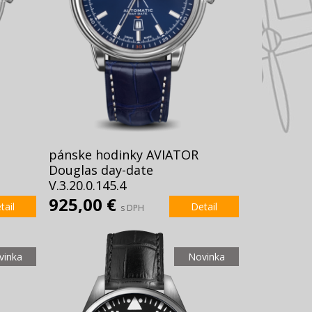
pánske hodinky AVIATOR
Douglas day-date
V.3.20.0.145.4
925,00 €
tail
Detail
s DPH
vinka
Novinka