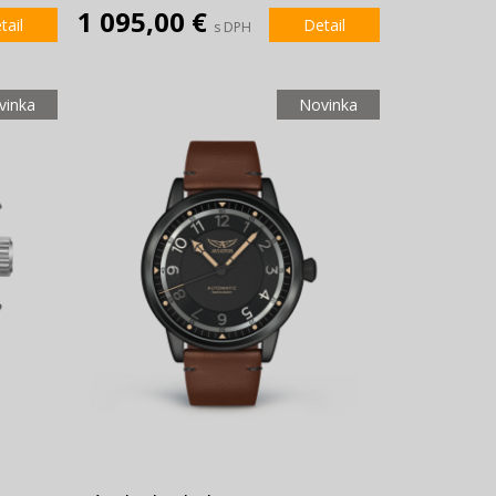
1 095,00 €
tail
Detail
s DPH
vinka
Novinka