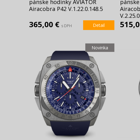
pánske hodinky AVIATOR
pánske
Airacobra P42 V.1.22.0.148.5
Airaco
V.2.25.0
365,00 €
515,
Detail
s DPH
Novinka