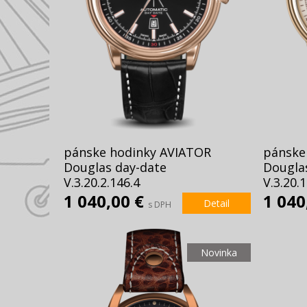
pánske hodinky AVIATOR
pánske
Douglas day-date
Dougla
V.3.20.2.146.4
V.3.20.1
1 040,00 €
1 040
Detail
s DPH
Novinka