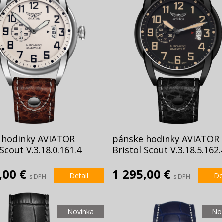
 hodinky AVIATOR
pánske hodinky AVIATOR
 Scout V.3.18.0.161.4
Bristol Scout V.3.18.5.162.
,00 €
1 295,00 €
Detail
De
s DPH
s DPH
Novinka
No