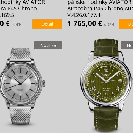
 hodinky AVIATOR
pánske hodinky AVIATOR
bra P45 Chrono
Airacobra P45 Chrono Au
.169.5
V.4.26.0.177.4
00 €
1 765,00 €
Detail
De
s DPH
s DPH
Novinka
No