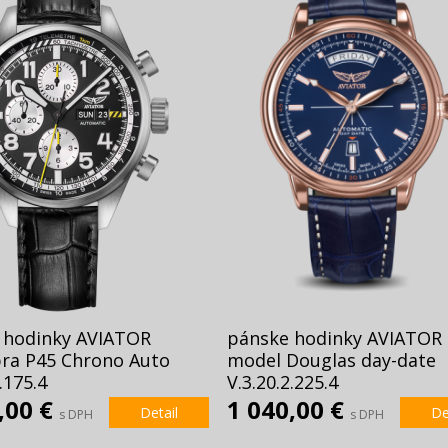
 hodinky AVIATOR
pánske hodinky AVIATOR
bra P45 Chrono Auto
model Douglas day-date
.175.4
V.3.20.2.225.4
,00 €
1 040,00 €
Detail
De
s DPH
s DPH