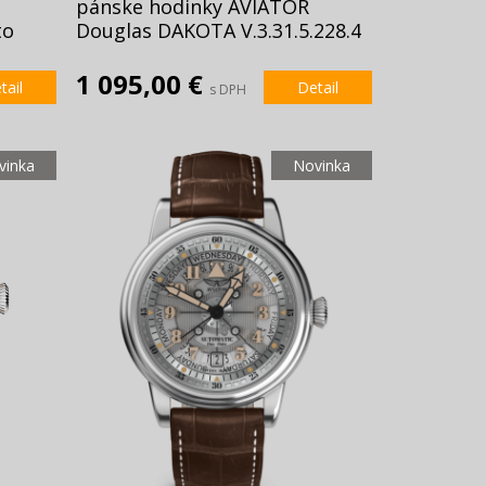
pánske hodinky AVIATOR
to
Douglas DAKOTA V.3.31.5.228.4
1 095,00 €
tail
Detail
s DPH
vinka
Novinka