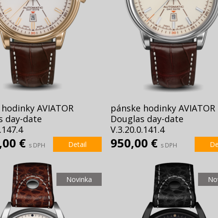
 hodinky AVIATOR
pánske hodinky AVIATOR
s day-date
Douglas day-date
.147.4
V.3.20.0.141.4
,00 €
950,00 €
Detail
De
s DPH
s DPH
Novinka
No