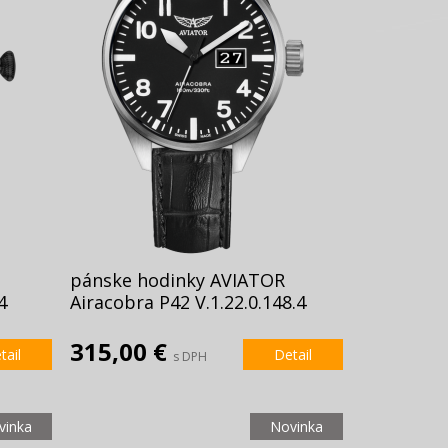
pánske hodinky AVIATOR
4
Airacobra P42 V.1.22.0.148.4
315,00 €
tail
Detail
s DPH
vinka
Novinka