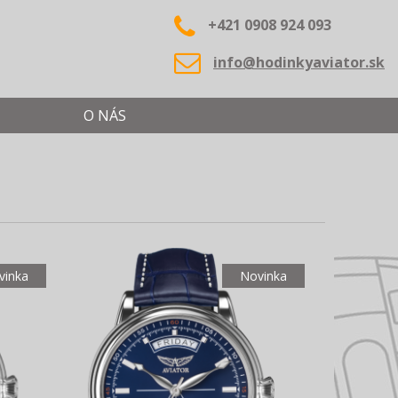
+421 0908 924 093
info@hodinkyaviator.sk
O NÁS
vinka
Novinka