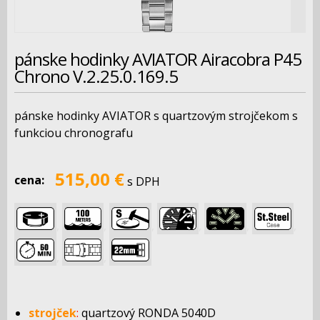
pánske hodinky AVIATOR Airacobra P45
Chrono V.2.25.0.169.5
pánske hodinky AVIATOR s quartzovým strojčekom s
funkciou chronografu
515,00 €
cena:
s DPH
,
,
,
,
,
,
,
,
strojček
:
quartzový RONDA 5040D