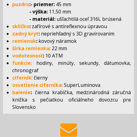
puzdro
:- priemer:
45 mm
- výška:
11,50 mm
- materiál:
ušľachtilá oceľ 316L brúsená
sklíčko
:
zafírové s antireflexnou úpravou
zadný kryt
:
nepriehľadný s 3D gravírovaním
remienok
:
kovový náramok
šírka remienka
: 22 mm
vodotesnosť
:
10 ATM
funkcie:
hodiny, minúty, sekundy, dátumovka,
chronograf
ciferník
: čierny
osvetlenie ciferníka
: SuperLuminova
balenie
:
čierna krabička, medzinárodná záručná
knižka s pečiatkou oficiálneho dovozcu pre
Slovensko