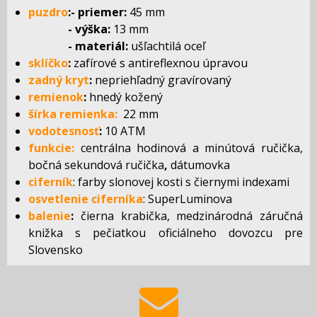
puzdro
:- priemer:
45 mm
- výška:
13 mm
- materiál:
ušľachtilá oceľ
sklíčko
:
zafírové s antireflexnou úpravou
zadný kryt
:
nepriehľadný gravírovaný
remienok
:
hnedý kožený
šírka remienka:
22 mm
vodotesnosť
:
10 ATM
funkcie:
centrálna hodinová a minútová ručička,
bočná sekundová ručička
,
dátumovka
ciferník
: farby slonovej kosti s čiernymi indexami
osvetlenie ciferníka
: SuperLuminova
balenie
:
čierna krabička, medzinárodná záručná
knižka s pečiatkou oficiálneho dovozcu pre
Slovensko