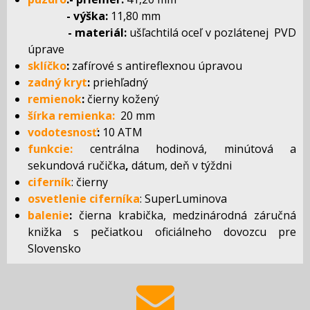
- výška:
11,80 mm
- materiál:
ušľachtilá oceľ v pozlátenej PVD
úprave
sklíčko
:
zafírové s antireflexnou úpravou
zadný kryt
:
priehľadný
remienok
:
čierny kožený
šírka remienka:
20 mm
vodotesnosť
:
10 ATM
funkcie:
centrálna hodinová, minútová a
sekundová ručička
,
dátum, deň v týždni
ciferník
: čierny
osvetlenie ciferníka
: SuperLuminova
balenie
:
čierna krabička, medzinárodná záručná
knižka s pečiatkou oficiálneho dovozcu pre
Slovensko