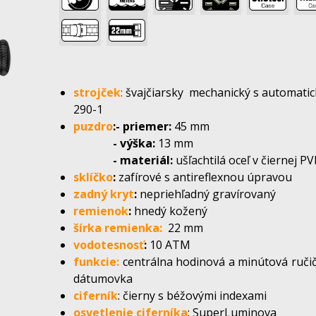
,
,
,
,
,
,
strojček
:
švajčiarsky mechanický s automat
290-1
puzdro
:- priemer:
45 mm
- výška:
13 mm
- materiál:
ušľachtilá oceľ v čiernej P
sklíčko
:
zafírové s antireflexnou úpravou
zadný kryt
:
nepriehľadný gravírovaný
remienok
:
hnedý kožený
šírka remienka:
22 mm
vodotesnosť
:
10 ATM
funkcie:
centrálna hodinová a minútová ruči
dátumovka
ciferník
: čierny s béžovými indexami
osvetlenie ciferníka
: SuperLuminova