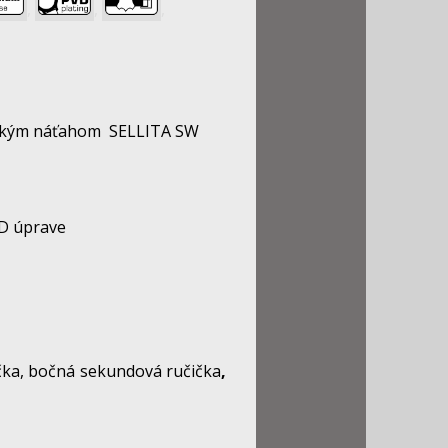
,
,
,
ickým náťahom SELLITA SW
VD úprave
čka, bočná sekundová ručička
,