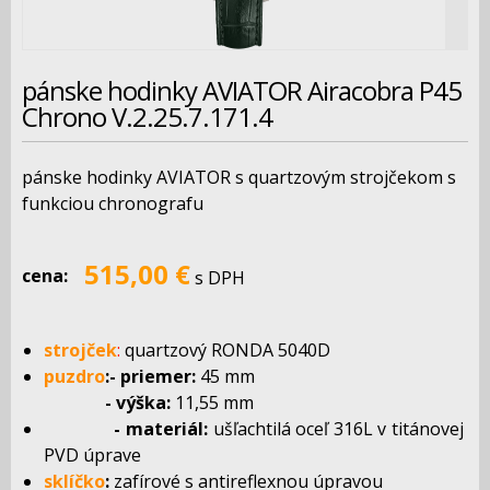
pánske hodinky AVIATOR Airacobra P45
Chrono V.2.25.7.171.4
pánske hodinky AVIATOR s quartzovým strojčekom s
funkciou chronografu
515,00 €
cena:
s DPH
strojček
:
quartzový RONDA 5040D
puzdro
:- priemer:
45 mm
- výška:
11,55 mm
- materiál:
ušľachtilá oceľ 316L v titánovej
PVD úprave
sklíčko
:
zafírové s antireflexnou úpravou