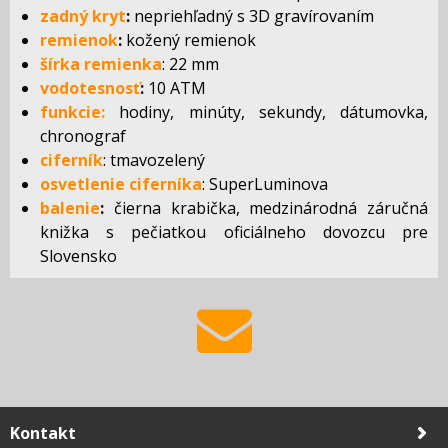
zadný kryt
:
nepriehľadný s 3D gravírovaním
remienok
:
kožený remienok
šírka remienka
: 22 mm
vodotesnosť
:
10 ATM
funkcie:
hodiny, minúty, sekundy, dátumovka,
chronograf
ciferník
: tmavozelený
osvetlenie ciferníka
: SuperLuminova
balenie
:
čierna krabička, medzinárodná záručná
knižka s pečiatkou oficiálneho dovozcu pre
Slovensko
Kontakt