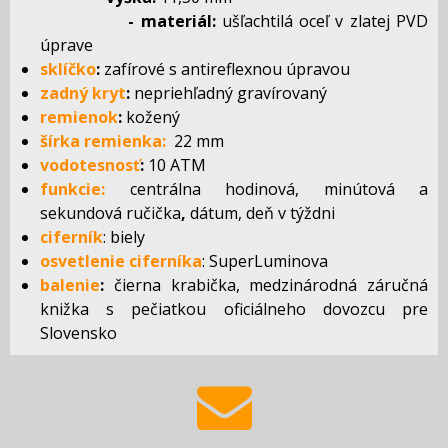
- materiál:
ušľachtilá oceľ v zlatej PVD
úprave
sklíčko
:
zafírové s antireflexnou úpravou
zadný kryt
:
nepriehľadný gravírovaný
remienok
:
kožený
šírka remienka:
22 mm
vodotesnosť
:
10 ATM
funkcie:
centrálna hodinová, minútová a
sekundová ručička
,
dátum, deň v týždni
ciferník
: biely
osvetlenie ciferníka
: SuperLuminova
balenie
:
čierna krabička, medzinárodná záručná
knižka s pečiatkou oficiálneho dovozcu pre
Slovensko