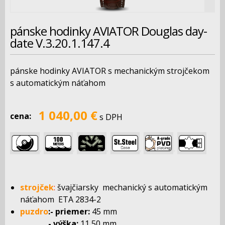
pánske hodinky AVIATOR Douglas day-
date V.3.20.1.147.4
pánske hodinky AVIATOR s mechanickým strojčekom
s automatickým náťahom
1 040,00 €
cena:
s DPH
,
,
,
,
,
strojček
:
švajčiarsky mechanický s automatickým
náťahom ETA 2834-2
puzdro
:- priemer:
45 mm
- výška:
11,50 mm