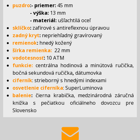
puzdro
:- priemer:
45 mm
- výška:
13 mm
- materiál:
ušľachtilá oceľ
sklíčko
:
zafírové s antireflexnou úpravou
zadný kryt
:
nepriehľadný gravírovaný
remienok
:
hnedý kožený
šírka remienka:
22 mm
vodotesnosť
:
10 ATM
funkcie:
centrálna hodinová a minútová ručička,
bočná sekundová ručička
,
dátumovka
ciferník
: strieborný s hnedými indexami
osvetlenie ciferníka
: SuperLuminova
balenie
:
čierna krabička, medzinárodná záručná
knižka s pečiatkou oficiálneho dovozcu pre
Slovensko