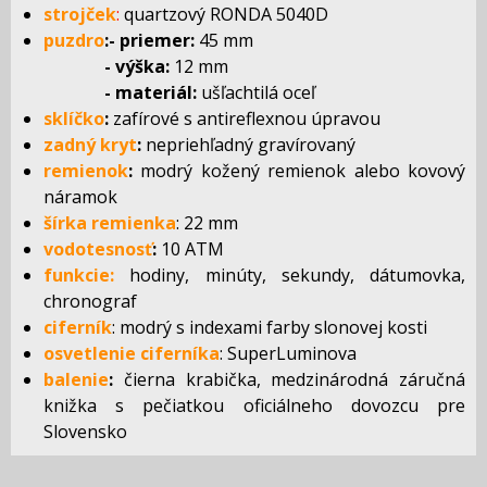
strojček
:
quartzový RONDA 5040D
puzdro
:- priemer:
45 mm
- výška:
12 mm
- materiál:
ušľachtilá oceľ
sklíčko
:
zafírové s antireflexnou úpravou
zadný kryt
:
nepriehľadný gravírovaný
remienok
:
modrý kožený remienok alebo kovový
náramok
šírka remienka
: 22 mm
vodotesnosť
:
10 ATM
funkcie:
hodiny, minúty, sekundy, dátumovka,
chronograf
ciferník
: modrý s indexami farby slonovej kosti
osvetlenie ciferníka
: SuperLuminova
balenie
:
čierna krabička, medzinárodná záručná
knižka s pečiatkou oficiálneho dovozcu pre
Slovensko