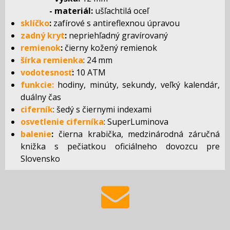
- materiál:
ušľachtilá oceľ
sklíčko
:
zafírové s antireflexnou úpravou
zadný kryt
:
nepriehľadný gravírovaný
remienok
:
čierny kožený remienok
šírka remienka
: 24 mm
vodotesnosť
:
10 ATM
funkcie:
hodiny, minúty, sekundy, veľký kalendár,
duálny čas
ciferník
: šedý s čiernymi indexami
osvetlenie ciferníka
: SuperLuminova
balenie
:
čierna krabička, medzinárodná záručná
knižka s pečiatkou oficiálneho dovozcu pre
Slovensko