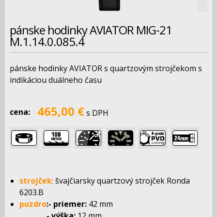
pánske hodinky AVIATOR MIG-21
M.1.14.0.085.4
pánske hodinky AVIATOR s quartzovým strojčekom s
indikáciou duálneho času
465,00 €
cena:
s DPH
,
,
,
,
,
strojček
:
švajčiarsky quartzový strojček Ronda
6203.B
puzdro
:- priemer:
42 mm
- výška:
12 mm