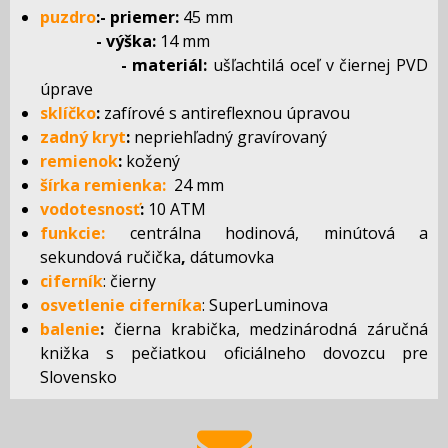
puzdro
:- priemer:
45 mm
- výška:
14 mm
- materiál:
ušľachtilá oceľ v čiernej PVD
úprave
sklíčko
:
zafírové s antireflexnou úpravou
zadný kryt
:
nepriehľadný gravírovaný
remienok
:
kožený
šírka remienka:
24 mm
vodotesnosť
:
10 ATM
funkcie:
centrálna hodinová, minútová a
sekundová ručička
,
dátumovka
ciferník
: čierny
osvetlenie ciferníka
: SuperLuminova
balenie
:
čierna krabička, medzinárodná záručná
knižka s pečiatkou oficiálneho dovozcu pre
Slovensko